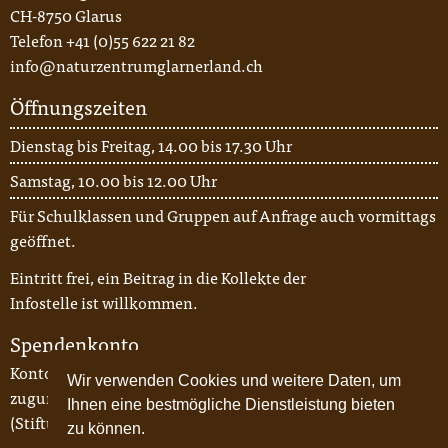
CH-8750 Glarus
Telefon +41 (0)55 622 21 82
info@naturzentrumglarnerland.ch
Öffnungszeiten
Dienstag bis Freitag, 14.00 bis 17.30 Uhr
Samstag, 10.00 bis 12.00 Uhr
Für Schulklassen und Gruppen auf Anfrage auch vormittags
geöffnet.
Eintritt frei, ein Beitrag in die Kollekte der
Infostelle ist willkommen.
Spendenkonto
Konto-Nr. 87-62-5, Glarner Kantonalbank
Wir verwenden Cookies und weitere Daten, um
zugunsten von CH06 0077 3000 5056 7216 6
Ihnen eine bestmögliche Dienstleistung bieten
(Stiftung Naturzentrum Glarnerland)
zu können.